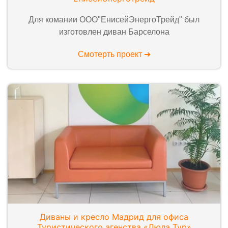
Для комании ООО"ЕнисейЭнергоТрейд" был
изготовлен диван Барселона
Смотерть проект ➜
Диваны и кресло Мадрид для офиса
Туристического агенства «Дюла Тур»