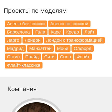
Проекты по моделям
Авеню без спинки
Авеню со спинкой
Барселона
Гала
Каре
Кредо
Лайт
Ларго
Лондон
Лондон с трансформацией
Мадрид
Манхэттен
Моби
Олфорд
Остин
Прайд
Сити
Соло
Флайт
Флайт-классика
Компания