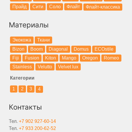
Прайд
Сити
Соло
Флайт
Флайт-классика
Материалы
Экокожа
Ткани
Bizon
Boom
Diagonal
Domus
ECOstile
Fiji
Fusion
Kiton
Mango
Oregon
Romeo
Stainless
Velutto
Velvet lux
Категории
1
2
3
4
Контакты
Тел.
+7 902 927-60-14
Тел.
+7 933 200-62-52