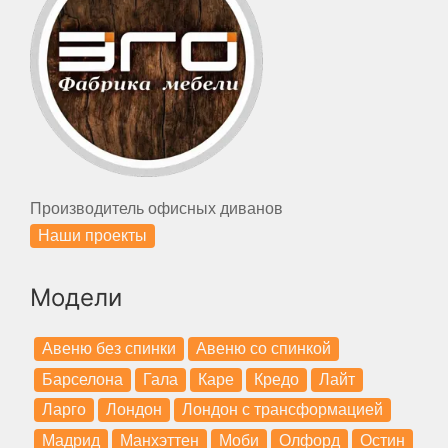
Производитель офисных диванов
Наши проекты
Модели
Авеню без спинки
Авеню со спинкой
Барселона
Гала
Каре
Кредо
Лайт
Ларго
Лондон
Лондон с трансформацией
Мадрид
Манхэттен
Моби
Олфорд
Остин