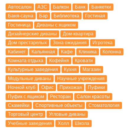
Автосалон
АЗС
Балкон
Банк
Банкетки
Баня-сауна
Бар
Библиотека
Гостиная
Гостиница
Диваны с ящиком
Дизайнерские диваны
Дом-квартира
Дом престарелых
Зона ожидания
Игротека
Кабинет
Кальянная
Кафе
Клиника
Колонна
Комната отдыха
Кофейня
Кровати
Культурные заведения
Кухня
Магазин
Модульные диваны
Научные учреждения
Ночной клуб
Офис
Прихожая
Пуфики
Пуфик с ящиком
Ресторан
Салон красоты
Скамейки
Спортивные объекты
Стоматология
Торговый центр
Угловые диваны
Учебные заведения
Холл
Школа