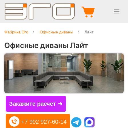
Фабрика Эго
Офисные диваны
Лайт
Офисные диваны Лайт
Закажите расчет ➜
+7 902 927-60-14