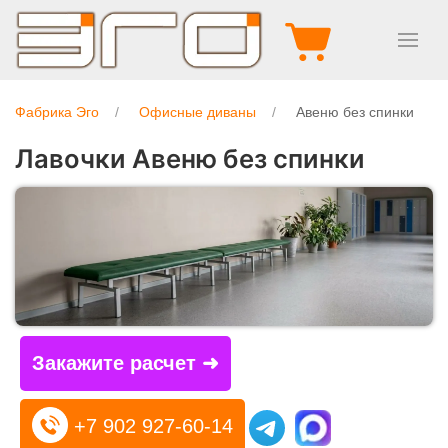
Фабрика Эго
Офисные диваны
Авеню без спинки
Лавочки Авеню без спинки
Закажите расчет ➜
+7 902 927-60-14