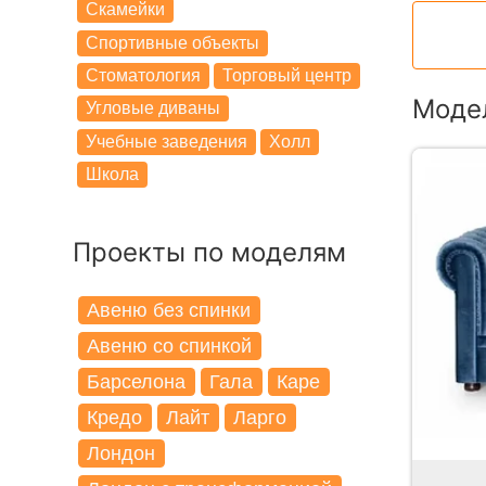
Скамейки
Спортивные объекты
Стоматология
Торговый центр
Модел
Угловые диваны
Учебные заведения
Холл
Школа
Проекты по моделям
Авеню без спинки
Авеню со спинкой
Барселона
Гала
Каре
Кредо
Лайт
Ларго
Лондон