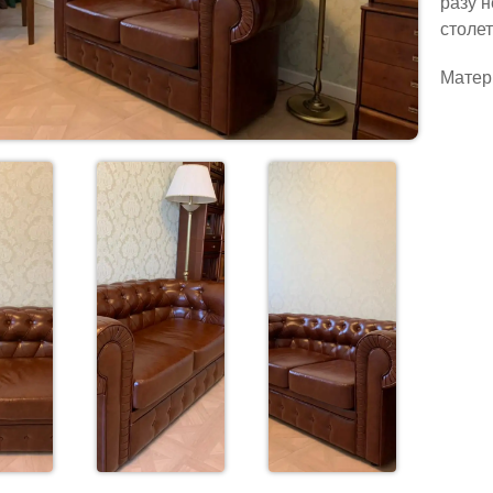
разу 
столе
Матери