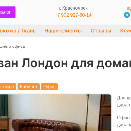
г. Красноярск
eg
талог
+7 902 927-60-14
окожа / Ткань
Наши клиенты
Отзывы
Кли
ашнего офиса
ван Лондон для дома
артира
Кабинет
Офис
Для д
диван
Офисн
дивана