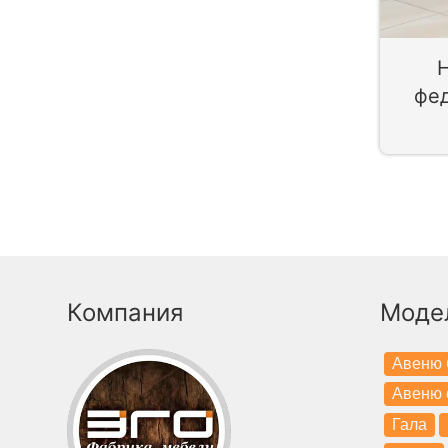
Н
фед
Компания
Моде
Авеню 
Авеню 
Гала