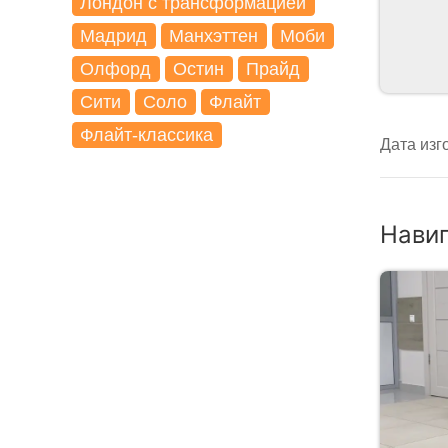
Лондон с трансформацией
Мадрид
Манхэттен
Моби
Олфорд
Остин
Прайд
Сити
Соло
Флайт
Флайт-классика
Дата изг
Нави