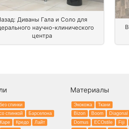
азад: Диваны Гала и Соло для
В
ерального научно-клинического
центра
ли
Материалы
без спинки
Экокожа
Ткани
со спинкой
Барселона
Bizon
Boom
Diagonal
Каре
Кредо
Лайт
Domus
ECOstile
Fiji