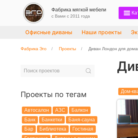
Фабрика мягкой мебели
Ка
с Вами c 2011 года
Офисные диваны
Наши проекты
Эк
Фабрика Эго
Проекты
Диван Лондон для дом
Ди
Дом-кв
Проекты по тегам
Автосалон
АЗС
Балкон
Банк
Банкетки
Баня-сауна
Бар
Библиотека
Гостиная