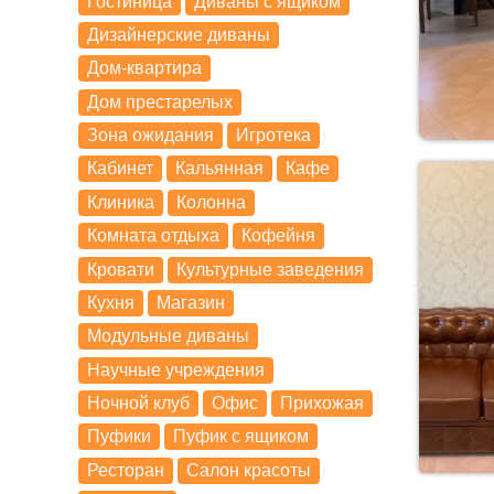
Гостиница
Диваны с ящиком
Дизайнерские диваны
Дом-квартира
Дом престарелых
Зона ожидания
Игротека
Кабинет
Кальянная
Кафе
Клиника
Колонна
Комната отдыха
Кофейня
Кровати
Культурные заведения
Кухня
Магазин
Модульные диваны
Научные учреждения
Ночной клуб
Офис
Прихожая
Пуфики
Пуфик с ящиком
Ресторан
Салон красоты