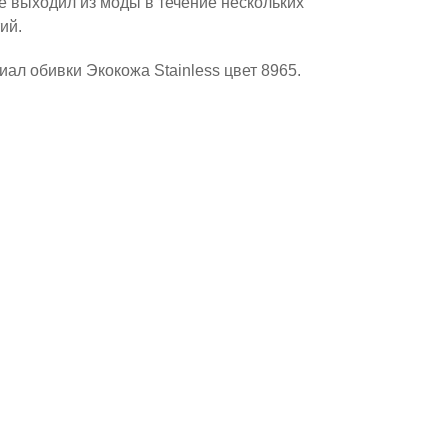
не выходил из моды в течение нескольких
тий.
ал обивки Экокожа Stainless цвет 8965.