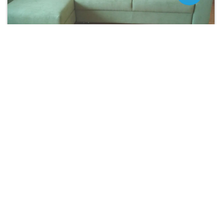
Вперед: Диван на заказ в квартиру
Проекты по тегам
Автосалон
АЗС
Балкон
Банк
Банкетки
Баня-сауна
Бар
Библиотека
Гостиная