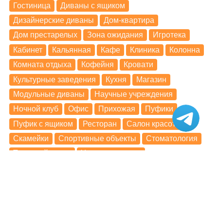
Гостиница
Диваны с ящиком
Дизайнерские диваны
Дом-квартира
Дом престарелых
Зона ожидания
Игротека
Кабинет
Кальянная
Кафе
Клиника
Колонна
Комната отдыха
Кофейня
Кровати
Культурные заведения
Кухня
Магазин
Модульные диваны
Научные учреждения
Ночной клуб
Офис
Прихожая
Пуфики
Пуфик с ящиком
Ресторан
Салон красоты
Скамейки
Спортивные объекты
Стоматология
Торговый центр
Угловые диваны
Учебные заведения
Холл
Школа
Проекты по моделям