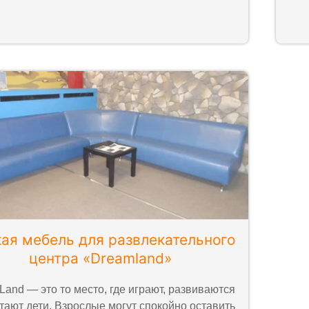
ая мебель для развлекательного
центра «Dreamland»
and — это то место, где играют, развиваются
тают дети. Взрослые могут спокойно оставить