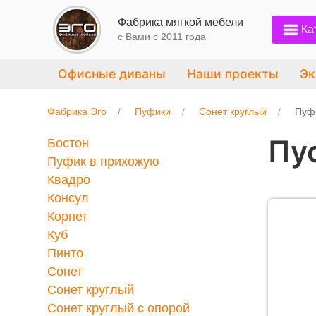
Фабрика мягкой мебели
Ка
с Вами c 2011 года
Офисные диваны
Наши проекты
Эк
Фабрика Эго
Пуфики
Сонет круглый
Пуф 
Пу
Бостон
Пуфик в прихожую
Квадро
Консул
Корнет
Куб
Пинто
Сонет
Сонет круглый
Сонет круглый с опорой