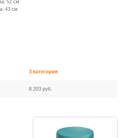
а: 52 см
а: 43 см
3 категория
8 203 руб.