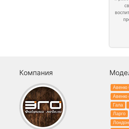
с
воспи
пр
Компания
Моде
Авеню 
Авеню 
Гала
Ларго
Лондон