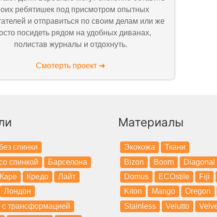
воих ребятишек под присмотром опытных
тателей и отправиться по своим делам или же
осто посидеть рядом на удобных диванах,
полистав журналы и отдохнуть.
Смотерть проект ➜
ли
Материалы
без спинки
Экокожа
Ткани
со спинкой
Барселона
Bizon
Boom
Diagonal
Каре
Кредо
Лайт
Domus
ECOstile
Fiji
Лондон
Kiton
Mango
Oregon
 с трансформацией
Stainless
Velutto
Velve