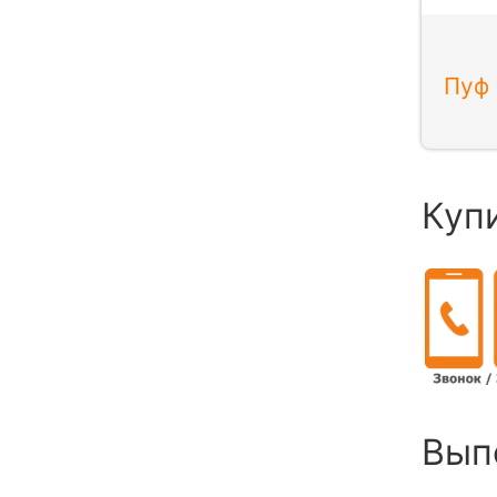
Пуф 
Куп
Вып