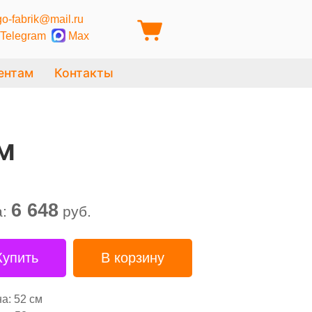
o-fabrik@mail.ru
Telegram
Max
ентам
Контакты
м
6 648
а:
руб.
Купить
В корзину
а: 52 см