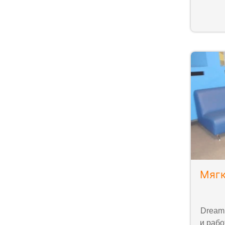
Мягк
DreamL
и рабо