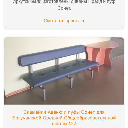
Иркутск были изготовлены диваны Прайд и пуф
Сонет.
Смотерть проект ➜
Скамейки Авеню и пуфы Сонет для
Богучанской Средней Общеобразовательной
школы №2