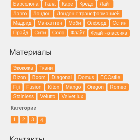
Барселона
Гала
Каре
Кредо
Лайт
Ларго
Лондон
Лондон с трансформацией
Мадрид
Манхэттен
Моби
Олфорд
Остин
Прайд
Сити
Соло
Флайт
Флайт-классика
Материалы
Экокожа
Ткани
Bizon
Boom
Diagonal
Domus
ECOstile
Fiji
Fusion
Kiton
Mango
Oregon
Romeo
Stainless
Velutto
Velvet lux
Категории
1
2
3
4
Контакты