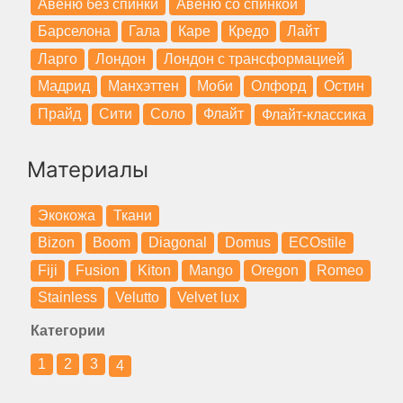
Авеню без спинки
Авеню со спинкой
Барселона
Гала
Каре
Кредо
Лайт
Ларго
Лондон
Лондон с трансформацией
Мадрид
Манхэттен
Моби
Олфорд
Остин
Прайд
Сити
Соло
Флайт
Флайт-классика
Материалы
Экокожа
Ткани
Bizon
Boom
Diagonal
Domus
ECOstile
Fiji
Fusion
Kiton
Mango
Oregon
Romeo
Stainless
Velutto
Velvet lux
Категории
1
2
3
4