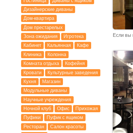
Гостиница
Диваны с ящиком
Дизайнерские диваны
Дом-квартира
Дом престарелых
Если вы 
Зона ожидания
Игротека
Кабинет
Кальянная
Кафе
Клиника
Колонна
Комната отдыха
Кофейня
Кровати
Культурные заведения
Кухня
Магазин
Модульные диваны
Научные учреждения
Ночной клуб
Офис
Прихожая
Пуфики
Пуфик с ящиком
Ресторан
Салон красоты