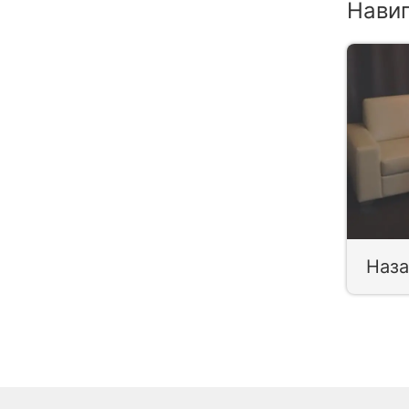
Нави
Наза