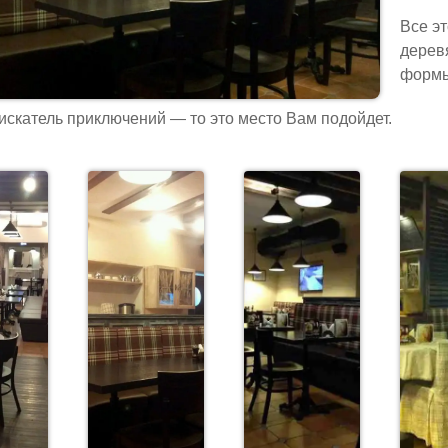
Все э
дерев
формы
искатель приключений — то это место Вам подойдет.