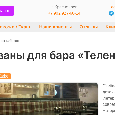
г. Красноярск
eg
талог
+7 902 927-60-14
окожа / Ткань
Наши клиенты
Отзывы
Кли
нок табака»
ваны для бара «Телен
Кафе
Стейк
дизай
Интер
совре
матер