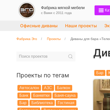
Фабрика мягкой мебели
Ка
с Вами c 2011 года
Офисные диваны
Наши проекты
Эк
Фабрика Эго
Проекты
Диваны для бара «Теле
Ди
Бар
Проекты по тегам
Автосалон
АЗС
Балкон
Банк
Банкетки
Баня-сауна
Бар
Библиотека
Гостиная