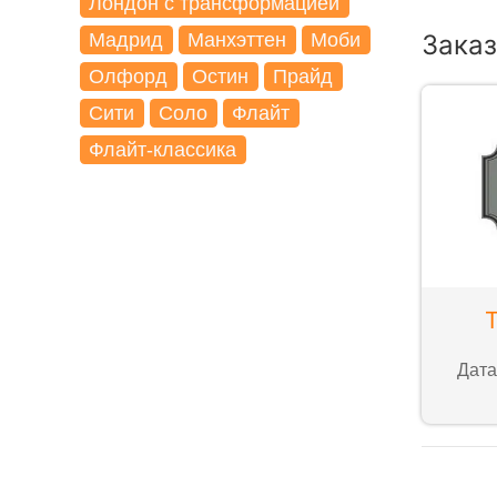
Лондон с трансформацией
Мадрид
Манхэттен
Моби
Заказ
Олфорд
Остин
Прайд
Сити
Соло
Флайт
Флайт-классика
Дата