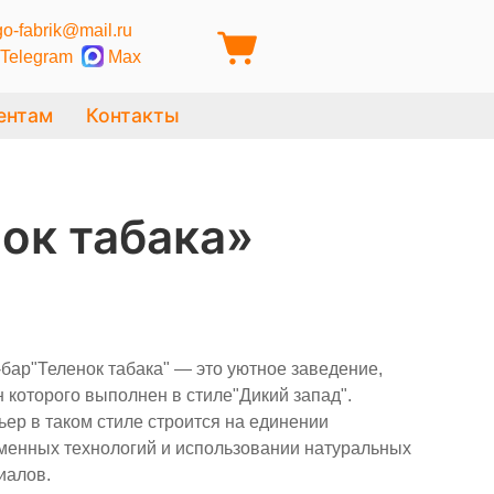
o-fabrik@mail.ru
Telegram
Max
ентам
Контакты
ок табака»
-бар"Теленок табака" — это уютное заведение,
н которого выполнен в стиле"Дикий запад".
ьер в таком стиле строится на единении
менных технологий и использовании натуральных
иалов.