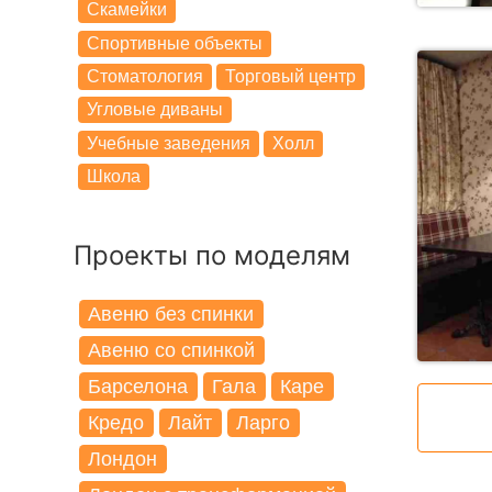
Скамейки
Спортивные объекты
Стоматология
Торговый центр
Угловые диваны
Учебные заведения
Холл
Школа
Проекты по моделям
Авеню без спинки
Авеню со спинкой
Барселона
Гала
Каре
Кредо
Лайт
Ларго
Лондон