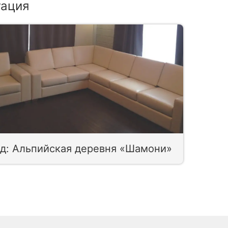
гация
д: Альпийская деревня «Шамони»