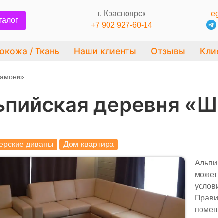
г. Красноярск
eg
талог
+7 902 927-60-14
окожа / Ткань
Наши клиенты
Отзывы
Кли
Шамони»
ьпийская деревня «
ерские диваны
Дом-квартира
Альпий
может
услов
Прави
помещ