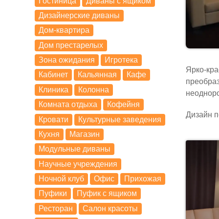
Гостиница
Диваны с ящиком
Дизайнерские диваны
Дом-квартира
Дом престарелых
Зона ожидания
Игротека
Ярко-кра
Кабинет
Кальянная
Кафе
преобраз
Клиника
Колонна
неодноро
Комната отдыха
Кофейня
Дизайн 
Кровати
Культурные заведения
Кухня
Магазин
Модульные диваны
Научные учреждения
Ночной клуб
Офис
Прихожая
Пуфики
Пуфик с ящиком
Ресторан
Салон красоты