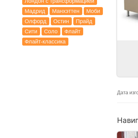
Лондон с трансформацией
Мадрид
Манхэттен
Моби
Олфорд
Остин
Прайд
Сити
Соло
Флайт
Флайт-классика
Дата изг
Нави