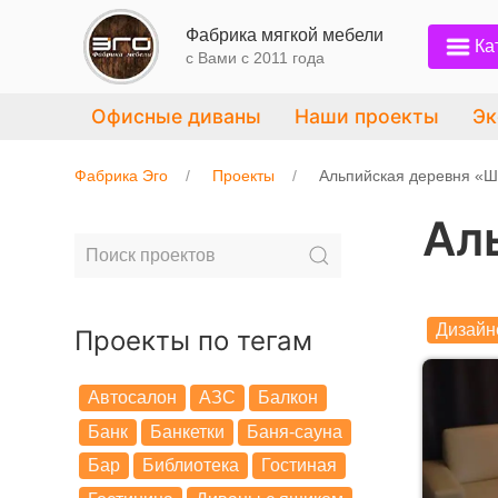
Фабрика мягкой мебели
Ка
с Вами c 2011 года
Офисные диваны
Наши проекты
Эк
Фабрика Эго
Проекты
Альпийская деревня «
Ал
Дизайн
Проекты по тегам
Автосалон
АЗС
Балкон
Банк
Банкетки
Баня-сауна
Бар
Библиотека
Гостиная