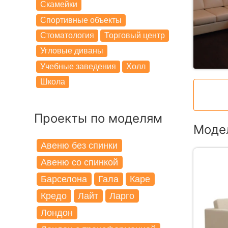
Скамейки
Спортивные объекты
Стоматология
Торговый центр
Угловые диваны
Учебные заведения
Холл
Школа
Проекты по моделям
Модел
Авеню без спинки
Авеню со спинкой
Барселона
Гала
Каре
Кредо
Лайт
Ларго
Лондон