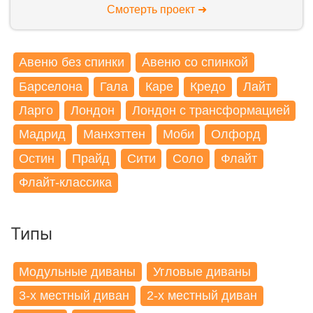
Смотерть проект ➜
Авеню без спинки
Авеню со спинкой
Барселона
Гала
Каре
Кредо
Лайт
Ларго
Лондон
Лондон с трансформацией
Мадрид
Манхэттен
Моби
Олфорд
Остин
Прайд
Сити
Соло
Флайт
Флайт-классика
Типы
Модульные диваны
Угловые диваны
3-x местный диван
2-x местный диван