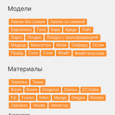
Модели
Авеню без спинки
Авеню со спинкой
Барселона
Гала
Каре
Кредо
Лайт
Ларго
Лондон
Лондон с трансформацией
Мадрид
Манхэттен
Моби
Олфорд
Остин
Прайд
Сити
Соло
Флайт
Флайт-классика
Материалы
Экокожа
Ткани
Bizon
Boom
Diagonal
Domus
ECOstile
Fiji
Fusion
Kiton
Mango
Oregon
Romeo
Stainless
Velutto
Velvet lux
Категории