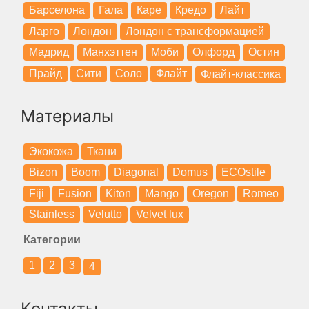
Барселона
Гала
Каре
Кредо
Лайт
Ларго
Лондон
Лондон с трансформацией
Мадрид
Манхэттен
Моби
Олфорд
Остин
Прайд
Сити
Соло
Флайт
Флайт-классика
Материалы
Экокожа
Ткани
Bizon
Boom
Diagonal
Domus
ECOstile
Fiji
Fusion
Kiton
Mango
Oregon
Romeo
Stainless
Velutto
Velvet lux
Категории
1
2
3
4
Контакты