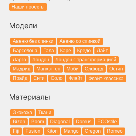
Наши проекты
Модели
Авеню без спинки
Авеню со спинкой
Барселона
Гала
Каре
Кредо
Лайт
Ларго
Лондон
Лондон с трансформацией
Мадрид
Манхэттен
Моби
Олфорд
Остин
Прайд
Сити
Соло
Флайт
Флайт-классика
Материалы
Экокожа
Ткани
Bizon
Boom
Diagonal
Domus
ECOstile
Fiji
Fusion
Kiton
Mango
Oregon
Romeo