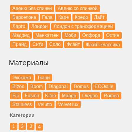
Авеню без спинки
Авеню со спинкой
Барселона
Гала
Каре
Кредо
Лайт
Ларго
Лондон
Лондон с трансформацией
Мадрид
Манхэттен
Моби
Олфорд
Остин
Прайд
Сити
Соло
Флайт
Флайт-классика
Материалы
Экокожа
Ткани
Bizon
Boom
Diagonal
Domus
ECOstile
Fiji
Fusion
Kiton
Mango
Oregon
Romeo
Stainless
Velutto
Velvet lux
Категории
1
2
3
4