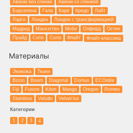
Авеню без спинки
Авеню со спинкой
Барселона
Гала
Каре
Кредо
Лайт
Ларго
Лондон
Лондон с трансформацией
Мадрид
Манхэттен
Моби
Олфорд
Остин
Прайд
Сити
Соло
Флайт
Флайт-классика
Материалы
Экокожа
Ткани
Bizon
Boom
Diagonal
Domus
ECOstile
Fiji
Fusion
Kiton
Mango
Oregon
Romeo
Stainless
Velutto
Velvet lux
Категории
1
2
3
4