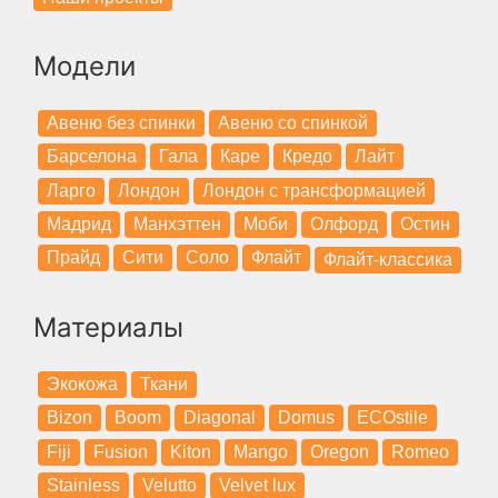
Модели
Авеню без спинки
Авеню со спинкой
Барселона
Гала
Каре
Кредо
Лайт
Ларго
Лондон
Лондон с трансформацией
Мадрид
Манхэттен
Моби
Олфорд
Остин
Прайд
Сити
Соло
Флайт
Флайт-классика
Материалы
Экокожа
Ткани
Bizon
Boom
Diagonal
Domus
ECOstile
Fiji
Fusion
Kiton
Mango
Oregon
Romeo
Stainless
Velutto
Velvet lux