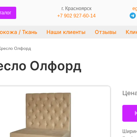
г. Красноярск
eg
талог
+7 902 927-60-14
окожа / Ткань
Наши клиенты
Отзывы
Кли
Кресло Олфорд
есло Олфорд
Цен
Ширин