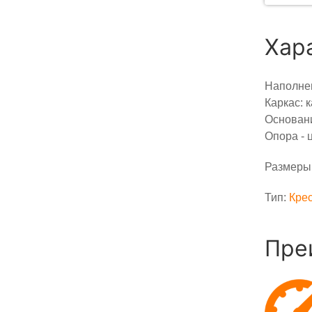
Хар
Наполнен
Каркас: 
Основани
Опора - 
Размеры:
Тип:
Кре
Пре