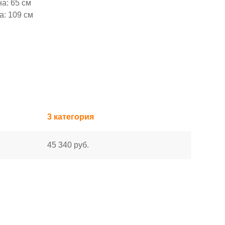
а: 65 см
а: 109 см
3 категория
45 340 руб.