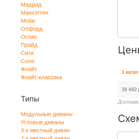
Мадрид
Манхэттен
Моби
Олфорд
Остин
Прайд
Цен
Сити
Соло
Флайт
1 кате
Флайт-классика
38 492 
Типы
Доставк
Модульные диваны
Схе
Угловые диваны
3-x местный диван
2-x местный диван