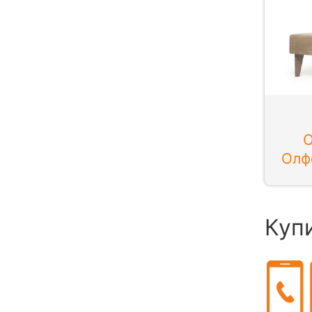
О
Олф
Куп