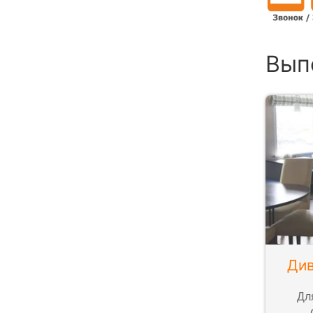
Вып
Див
Дл