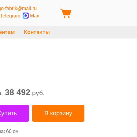
o-fabrik@mail.ru
Telegram
Max
ентам
Контакты
38 492
а:
руб.
Купить
В корзину
а: 60 см