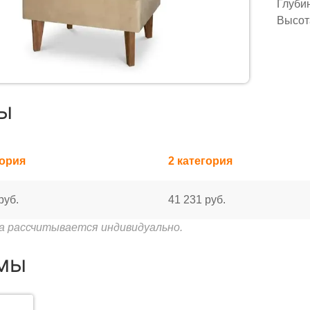
Глубин
Высот
ы
гория
2 категория
руб.
41 231 руб.
а рассчитывается индивидуально.
мы