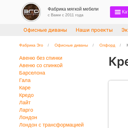
Фабрика мягкой мебели
Ка
с Вами c 2011 года
Офисные диваны
Наши проекты
Эк
Фабрика Эго
Офисные диваны
Олфорд
Кр
Авеню без спинки
Авеню со спинкой
Барселона
Гала
Каре
Кредо
Лайт
Ларго
Лондон
Лондон с трансформацией