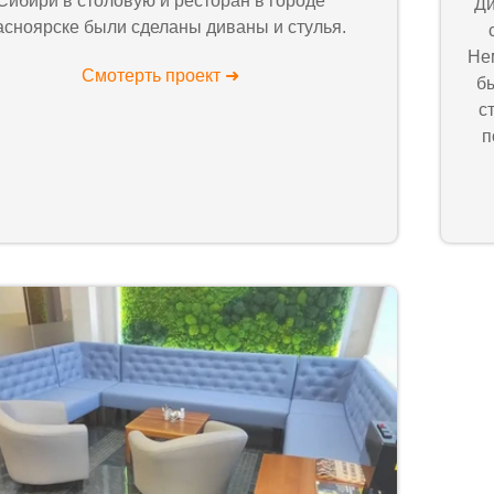
Сибири в столовую и ресторан в городе
Ди
асноярске были сделаны диваны и стулья.
Не
Смотерть проект ➜
б
с
п