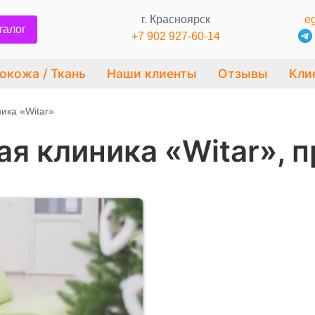
г. Красноярск
eg
талог
+7 902 927-60-14
окожа / Ткань
Наши клиенты
Отзывы
Кли
ика «Witar»
я клиника «Witar», 