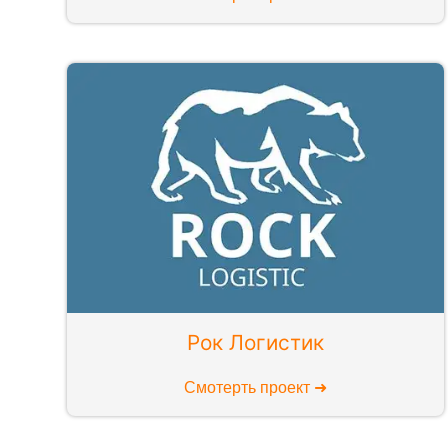
Рок Логистик
Смотерть проект ➜