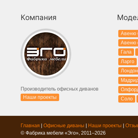
Компания
Моде
Авеню 
Авеню 
Гала
Ларго
Лондон
Мадри
Производитель офисных диванов
Олфор
Наши проекты
Соло
Главная
|
Офисные диваны
|
Наши проекты
|
Отзы
© Фабрика мебели «Эго», 2011–2026