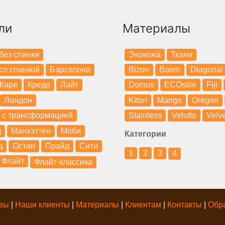
ли
Материалы
без спинки
Экокожа
Ткани
со спинкой
Барселона
Bizon
Boom
Diagonal
Каре
Кредо
Лайт
Domus
ECOstile
Fiji
Лондон
Kiton
Mango
Oregon
 с трансформацией
Stainless
Velutto
Velve
д
Манхэттен
Моби
Категории
д
Остин
Прайд
Сити
1
2
3
4
Флайт
Флайт-классика
вы
|
Наши клиенты
|
Материалы
|
Клиентам
|
Контакты
|
Обр