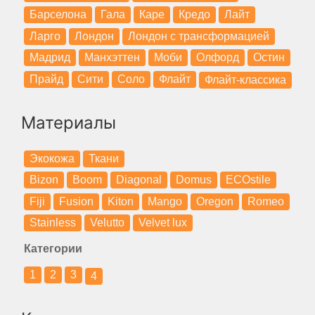
Барселона
Гала
Каре
Кредо
Лайт
Ларго
Лондон
Лондон с трансформацией
Мадрид
Манхэттен
Моби
Олфорд
Остин
Прайд
Сити
Соло
Флайт
Флайт-классика
Материалы
Экокожа
Ткани
Bizon
Boom
Diagonal
Domus
ECOstile
Fiji
Fusion
Kiton
Mango
Oregon
Romeo
Stainless
Velutto
Velvet lux
Категории
1
2
3
4