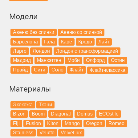
Модели
Авеню без спинки
Авеню со спинкой
Барселона
Гала
Каре
Кредо
Лайт
Ларго
Лондон
Лондон с трансформацией
Мадрид
Манхэттен
Моби
Олфорд
Остин
Прайд
Сити
Соло
Флайт
Флайт-классика
Материалы
Экокожа
Ткани
Bizon
Boom
Diagonal
Domus
ECOstile
Fiji
Fusion
Kiton
Mango
Oregon
Romeo
Stainless
Velutto
Velvet lux