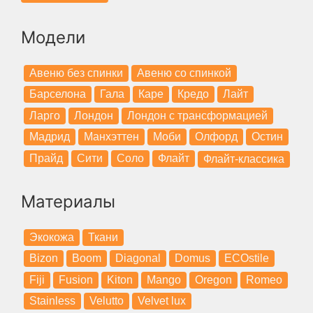
Модели
Авеню без спинки
Авеню со спинкой
Барселона
Гала
Каре
Кредо
Лайт
Ларго
Лондон
Лондон с трансформацией
Мадрид
Манхэттен
Моби
Олфорд
Остин
Прайд
Сити
Соло
Флайт
Флайт-классика
Материалы
Экокожа
Ткани
Bizon
Boom
Diagonal
Domus
ECOstile
Fiji
Fusion
Kiton
Mango
Oregon
Romeo
Stainless
Velutto
Velvet lux