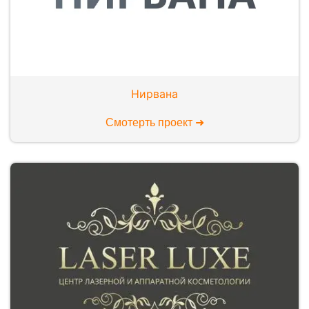
Нирвана
Смотерть проект ➜